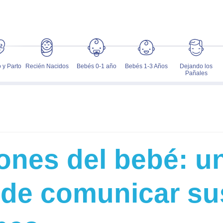
 y Parto
Recién Nacidos
Bebés 0-1 año
Bebés 1-3 Años
Dejando los
Pañales
ones del bebé: u
de comunicar su