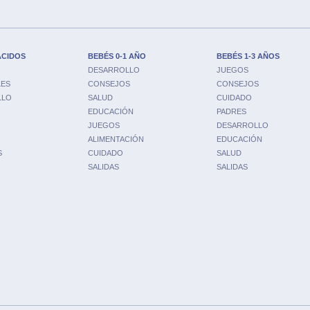
ACIDOS
BEBÉS 0-1 AÑO
BEBÉS 1-3 AÑOS
DESARROLLO
JUEGOS
LES
CONSEJOS
CONSEJOS
LLO
SALUD
CUIDADO
EDUCACIÓN
PADRES
JUEGOS
DESARROLLO
ALIMENTACIÓN
EDUCACIÓN
S
CUIDADO
SALUD
SALIDAS
SALIDAS