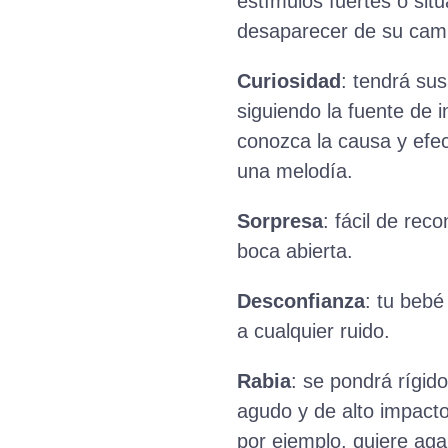
estímulos fuertes o si
desaparecer de su camp
Curiosidad
: tendrá sus
siguiendo la fuente de 
conozca la causa y efec
una melodía.
Sorpresa
: fácil de re
boca abierta.
Desconfianza
: tu bebé
a cualquier ruido.
Rabia
: se pondrá rígid
agudo y de alto impacto
por ejemplo, quiere aga