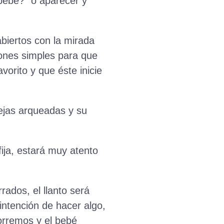
bebé?” o aparecer y
abiertos con la mirada
iones simples para que
vorito y que éste inicie
cejas arqueadas y su
 fija, estará muy atento
rados, el llanto será
intención de hacer algo,
corremos y el bebé