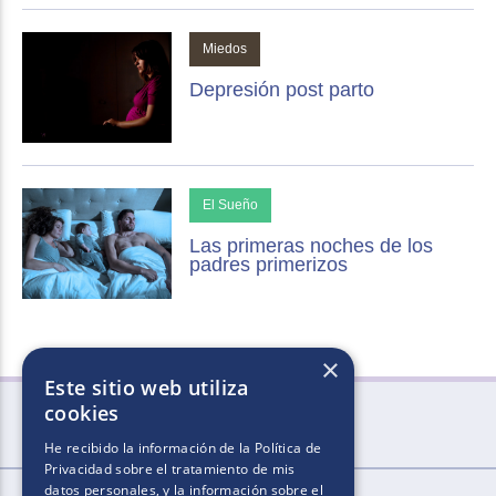
Miedos
Depresión post parto
El Sueño
Las primeras noches de los
padres primerizos
×
Este sitio web utiliza
cookies
He recibido la información de la
Política de
Privacidad
sobre el tratamiento de mis
datos personales, y la información sobre el