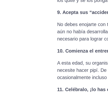
los quite y se los ponga 
9. Acepta sus “accid
No debes enojarte con t
aún no había desarrolla
necesario para lograr c
10. Comienza el entr
A esta edad, su organi
necesite hacer pipí. D
ocasionalmente incluso
11. Celébralo, ¡lo has