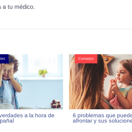
 a tu médico.
les
Consejos
 verdades a la hora de
6 problemas que pued
 pañal
afrontar y sus solucion