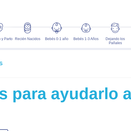
 y Parto
Recién Nacidos
Bebés 0-1 año
Bebés 1-3 Años
Dejando los
Pañales
S
 para ayudarlo a 