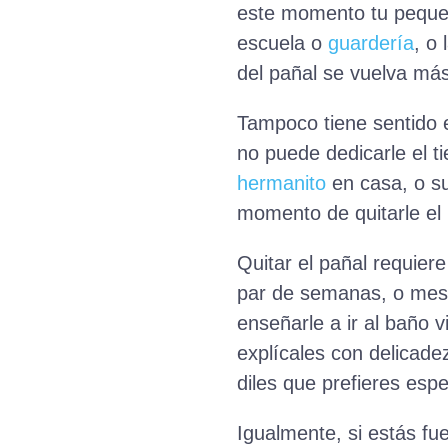
este momento tu pequeñ
escuela o
guardería
, o 
del pañal se vuelva más d
Tampoco tiene sentido 
no puede dedicarle el t
hermanito
en casa, o s
momento de quitarle el p
Quitar el pañal requier
par de semanas, o meses
enseñarle a ir al baño 
explícales con delicadez
diles que prefieres esp
Igualmente, si estás f