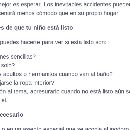
 mejor es esperar. Los inevitables accidentes pued
e sentirá menos cómodo que en su propio hogar.
es de que tu niño está listo
uedes hacerte para ver si está listo son:
nes sencillas?
 solo?
os adultos o hermanitos cuando van al baño?
arse la ropa interior?
ón al tema, apresurarlo cuando no está listo aún 
 él.
ecesario
a o en un asiento especial que se acopla al inodoro