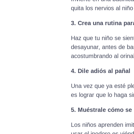
quita los nervios al niñ
3. Crea una rutina par
Haz que tu niño se sie
desayunar, antes de ba
acostumbrando al orinal
4. Dile adiós al pañal
Una vez que ya esté pl
es lograr que lo haga si
5. Muéstrale cómo se
Los niños aprenden imit
usar el inodoro es vién