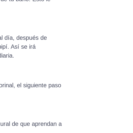
al día, después de
í. Así se irá
iaria.
inal, el siguiente paso
tural de que aprendan a