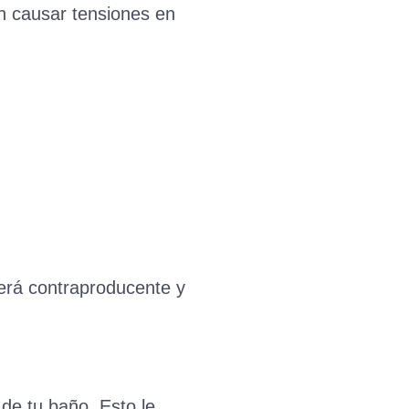
en causar tensiones en
será contraproducente y
 de tu baño. Esto le